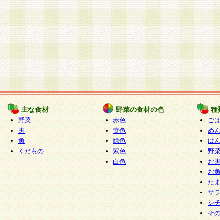
主な食材
野菜の食材の色
種
野菜
赤色
ご
肉
黄色
め
魚
緑色
ぱ
くだもの
紫色
野
白色
お
お
た
サ
シ
そ