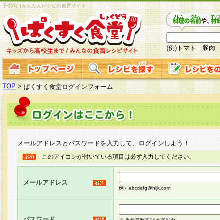
子供向けかんたんレシピの食育サイト
(例)トマト 豚肉
TOP
>
ぱくすく食堂ログインフォーム
メールアドレスとパスワードを入力して、ログインしよう！
このアイコンが付いている項目は必ず入力してください。
メールアドレス
例）abcdefg@hijk.com
パスワード