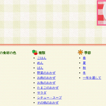
の食材の色
種類
季節
ごはん
春
めん
夏
ぱん
秋
野菜のおかず
冬
お肉のおかず
一年を通して
お魚のおかず
たまごのおかず
サラダ
シチュー・スープ
その他のおかず