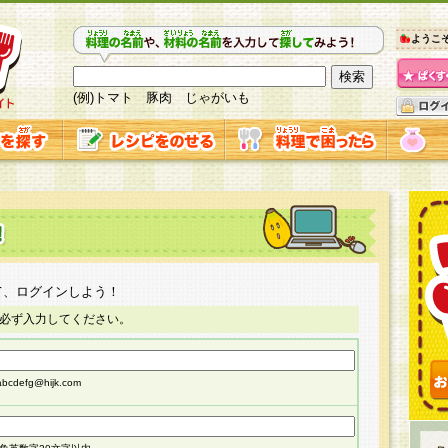
ようこ
(例)トマト 豚肉 じゃがいも
て、ログインしよう！
必ず入力してください。
cdefg@hijk.com