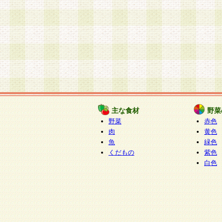
主な食材
野菜
野菜
赤色
肉
黄色
魚
緑色
くだもの
紫色
白色