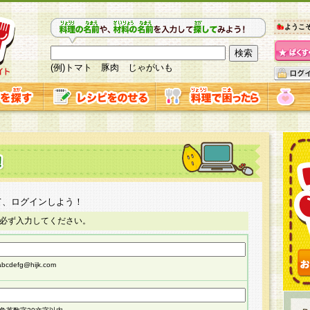
ようこ
(例)トマト 豚肉 じゃがいも
て、ログインしよう！
必ず入力してください。
cdefg@hijk.com