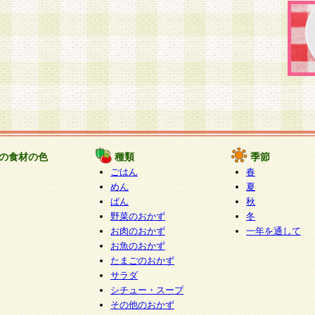
の食材の色
種類
季節
ごはん
春
めん
夏
ぱん
秋
野菜のおかず
冬
お肉のおかず
一年を通して
お魚のおかず
たまごのおかず
サラダ
シチュー・スープ
その他のおかず