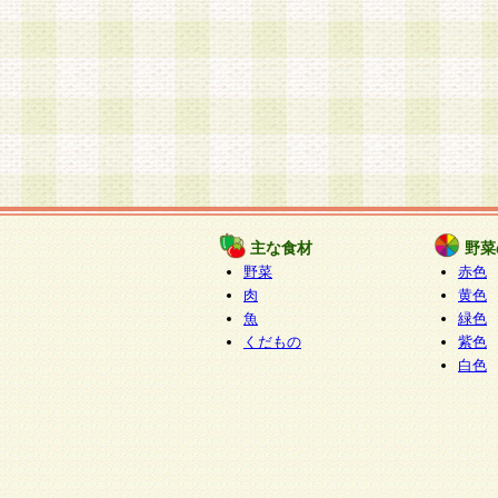
主な食材
野菜
野菜
赤色
肉
黄色
魚
緑色
くだもの
紫色
白色