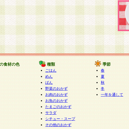
の食材の色
種類
季節
ごはん
春
めん
夏
ぱん
秋
野菜のおかず
冬
お肉のおかず
一年を通して
お魚のおかず
たまごのおかず
サラダ
シチュー・スープ
その他のおかず