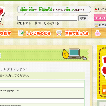
ようこ
(例)トマト 豚肉 じゃがいも
て、ログインしよう！
必ず入力してください。
cdefg@hijk.com