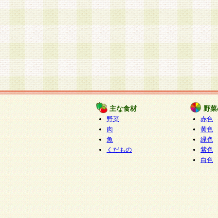
主な食材
野菜
野菜
赤色
肉
黄色
魚
緑色
くだもの
紫色
白色