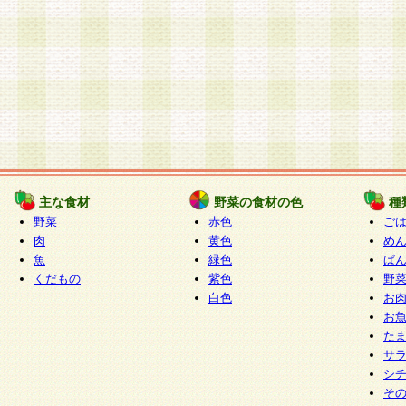
主な食材
野菜の食材の色
種
野菜
赤色
ご
肉
黄色
め
魚
緑色
ぱ
くだもの
紫色
野
白色
お
お
た
サ
シ
そ