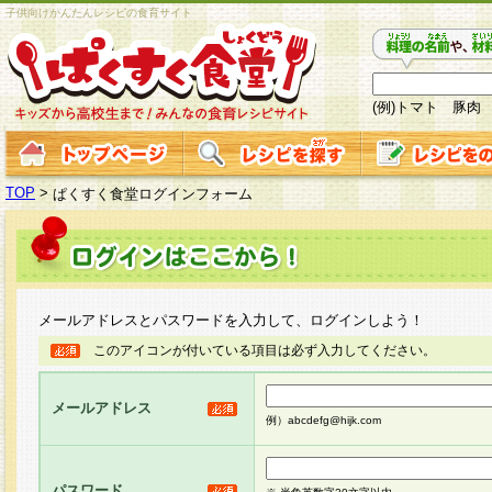
子供向けかんたんレシピの食育サイト
(例)トマト 豚肉
TOP
>
ぱくすく食堂ログインフォーム
メールアドレスとパスワードを入力して、ログインしよう！
このアイコンが付いている項目は必ず入力してください。
メールアドレス
例）abcdefg@hijk.com
パスワード