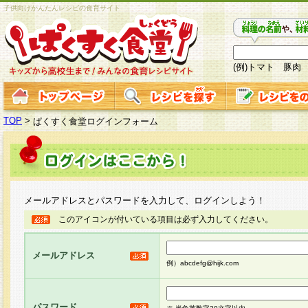
子供向けかんたんレシピの食育サイト
(例)トマト 豚肉
TOP
>
ぱくすく食堂ログインフォーム
メールアドレスとパスワードを入力して、ログインしよう！
このアイコンが付いている項目は必ず入力してください。
メールアドレス
例）abcdefg@hijk.com
パスワード