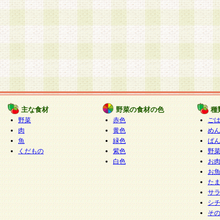
主な食材
野菜の食材の色
種
野菜
赤色
ご
肉
黄色
め
魚
緑色
ぱ
くだもの
紫色
野
白色
お
お
た
サ
シ
そ