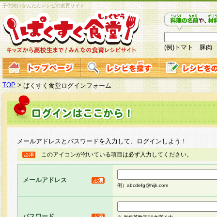
子供向けかんたんレシピの食育サイト
(例)トマト 豚肉
TOP
>
ぱくすく食堂ログインフォーム
メールアドレスとパスワードを入力して、ログインしよう！
このアイコンが付いている項目は必ず入力してください。
メールアドレス
例）abcdefg@hijk.com
パスワード