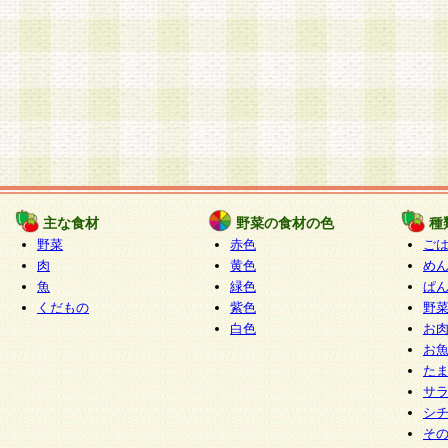
主な食材
野菜の食材の色
種
野菜
赤色
ご
肉
黄色
め
魚
緑色
ぱ
くだもの
紫色
野
白色
お
お
た
サ
シ
そ