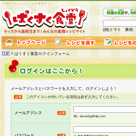
子供向けかんたんレシピの食育サイト
(例)トマト 豚肉
TOP
>
ぱくすく食堂ログインフォーム
メールアドレスとパスワードを入力して、ログインしよう！
このアイコンが付いている項目は必ず入力してください。
メールアドレス
例）abcdefg@hijk.com
パスワード