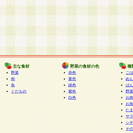
主な食材
野菜の食材の色
種
野菜
赤色
ご
肉
黄色
め
魚
緑色
ぱ
くだもの
紫色
野
白色
お
お
た
サ
シ
そ