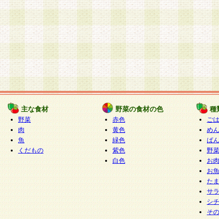
主な食材
野菜の食材の色
種
野菜
赤色
ご
肉
黄色
め
魚
緑色
ぱ
くだもの
紫色
野
白色
お
お
た
サ
シ
そ