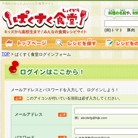
子供向けかんたんレシピの食育サイト
(例)トマト 豚肉
TOP
>
ぱくすく食堂ログインフォーム
メールアドレスとパスワードを入力して、ログインしよう！
このアイコンが付いている項目は必ず入力してください。
メールアドレス
例）abcdefg@hijk.com
パスワード