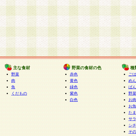
主な食材
野菜の食材の色
種
野菜
赤色
ご
肉
黄色
め
魚
緑色
ぱ
くだもの
紫色
野
白色
お
お
た
サ
シ
そ