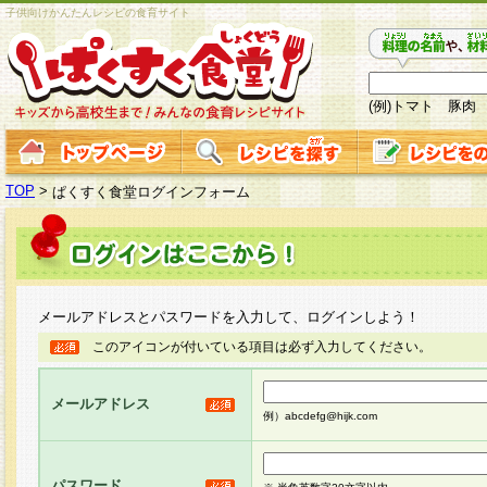
子供向けかんたんレシピの食育サイト
(例)トマト 豚肉
TOP
>
ぱくすく食堂ログインフォーム
メールアドレスとパスワードを入力して、ログインしよう！
このアイコンが付いている項目は必ず入力してください。
メールアドレス
例）abcdefg@hijk.com
パスワード