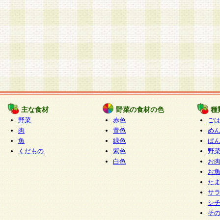
主な食材
野菜の食材の色
種
野菜
赤色
ご
肉
黄色
め
魚
緑色
ぱ
くだもの
紫色
野
白色
お
お
た
サ
シ
そ