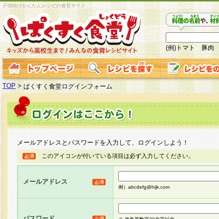
子供向けかんたんレシピの食育サイト
(例)トマト 豚肉
TOP
>
ぱくすく食堂ログインフォーム
メールアドレスとパスワードを入力して、ログインしよう！
このアイコンが付いている項目は必ず入力してください。
メールアドレス
例）abcdefg@hijk.com
パスワード