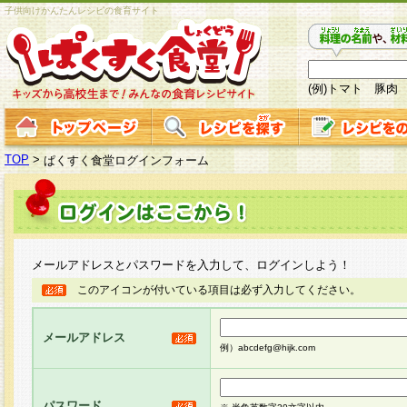
子供向けかんたんレシピの食育サイト
(例)トマト 豚肉
TOP
>
ぱくすく食堂ログインフォーム
メールアドレスとパスワードを入力して、ログインしよう！
このアイコンが付いている項目は必ず入力してください。
メールアドレス
例）abcdefg@hijk.com
パスワード