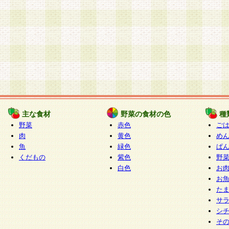
主な食材
野菜の食材の色
種
野菜
赤色
ご
肉
黄色
め
魚
緑色
ぱ
くだもの
紫色
野
白色
お
お
た
サ
シ
そ