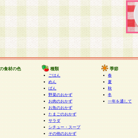
の食材の色
種類
季節
ごはん
春
めん
夏
ぱん
秋
野菜のおかず
冬
お肉のおかず
一年を通して
お魚のおかず
たまごのおかず
サラダ
シチュー・スープ
その他のおかず