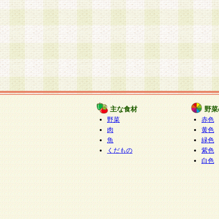
主な食材
野菜
野菜
赤色
肉
黄色
魚
緑色
くだもの
紫色
白色