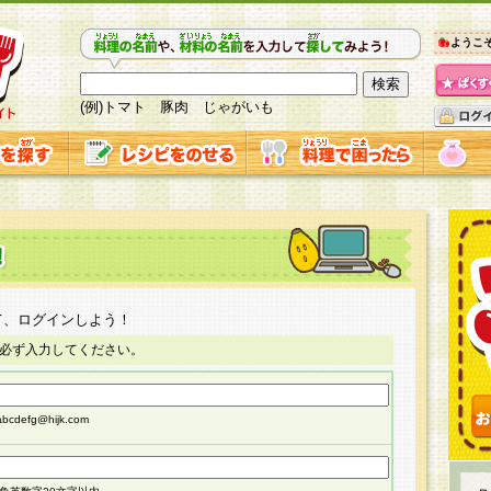
ようこ
(例)トマト 豚肉 じゃがいも
て、ログインしよう！
必ず入力してください。
cdefg@hijk.com