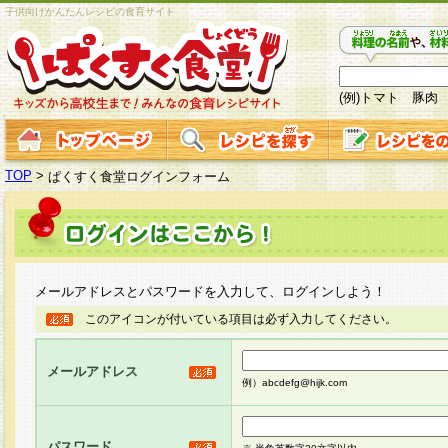
子供向けかんたんレシピの食育サイト
(例)トマト 豚肉
TOP
>
ぱくすく食堂ログインフォーム
メールアドレスとパスワードを入力して、ログインしよう！
このアイコンが付いている項目は必ず入力してください。
メールアドレス
例）abcdefg@hijk.com
パスワード