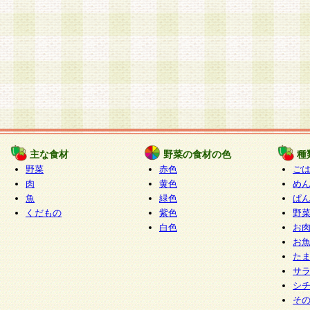
主な食材
野菜の食材の色
種
野菜
赤色
ご
肉
黄色
め
魚
緑色
ぱ
くだもの
紫色
野
白色
お
お
た
サ
シ
そ