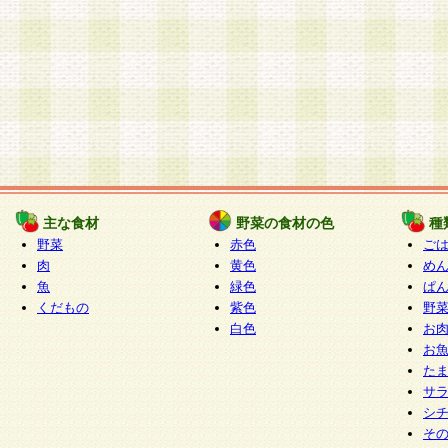
主な食材
野菜の食材の色
種
野菜
赤色
ご
肉
黄色
め
魚
緑色
ぱ
くだもの
紫色
野
白色
お
お
た
サ
シ
そ