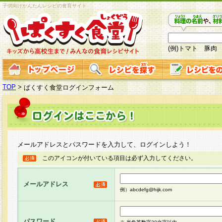
子供向けかんたんレシピの食育サイト
(例)トマト 豚肉
TOP
>
ぱくすく食堂ログインフォーム
メールアドレスとパスワードを入力して、ログインしよう！
このアイコンが付いている項目は必ず入力してください。
メールアドレス
例）abcdefg@hijk.com
パスワード