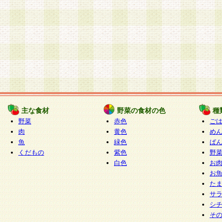
主な食材
野菜の食材の色
種
野菜
赤色
ご
肉
黄色
め
魚
緑色
ぱ
くだもの
紫色
野
白色
お
お
た
サ
シ
そ