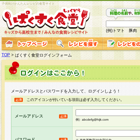
子供向けかんたんレシピの食育サイト
(例)トマト 豚肉
TOP
>
ぱくすく食堂ログインフォーム
メールアドレスとパスワードを入力して、ログインしよう！
このアイコンが付いている項目は必ず入力してください。
メールアドレス
例）abcdefg@hijk.com
パスワード