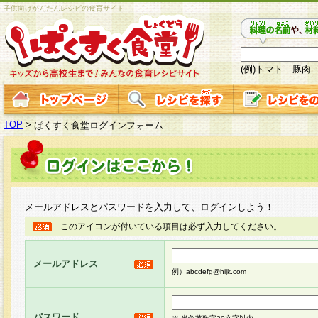
子供向けかんたんレシピの食育サイト
(例)トマト 豚肉
TOP
>
ぱくすく食堂ログインフォーム
メールアドレスとパスワードを入力して、ログインしよう！
このアイコンが付いている項目は必ず入力してください。
メールアドレス
例）abcdefg@hijk.com
パスワード