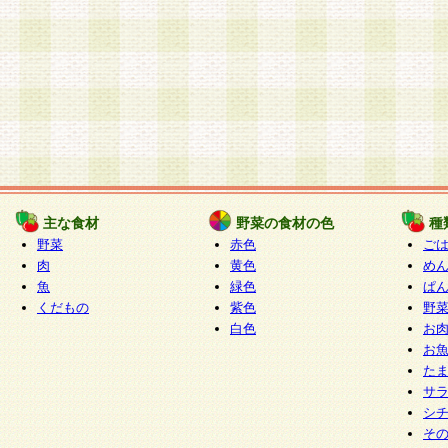
主な食材
野菜の食材の色
種
野菜
赤色
ご
肉
黄色
め
魚
緑色
ぱ
くだもの
紫色
野
白色
お
お
た
サ
シ
そ