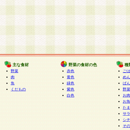
主な食材
野菜の食材の色
種
野菜
赤色
ご
肉
黄色
め
魚
緑色
ぱ
くだもの
紫色
野
白色
お
お
た
サ
シ
そ