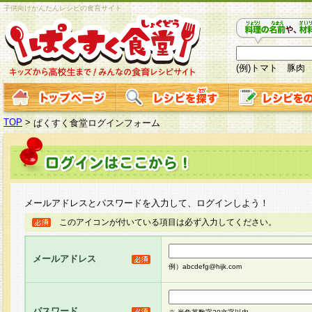
子供向けかんたんレシピの食育サイト
(例)トマト 豚肉
TOP
>
ぱくすく食堂ログインフォーム
メールアドレスとパスワードを入力して、ログインしよう！
このアイコンが付いている項目は必ず入力してください。
メールアドレス
例）abcdefg@hijk.com
パスワード