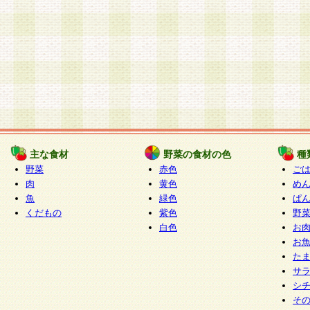
主な食材
野菜の食材の色
種
野菜
赤色
ご
肉
黄色
め
魚
緑色
ぱ
くだもの
紫色
野
白色
お
お
た
サ
シ
そ