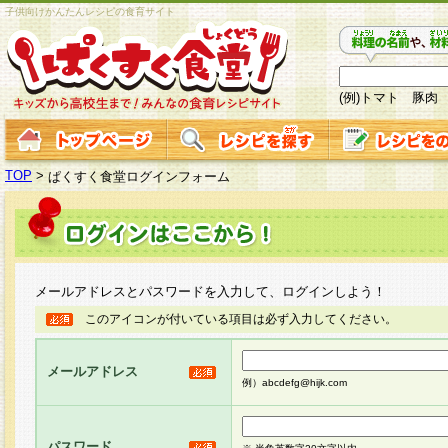
子供向けかんたんレシピの食育サイト
(例)トマト 豚肉
TOP
>
ぱくすく食堂ログインフォーム
メールアドレスとパスワードを入力して、ログインしよう！
このアイコンが付いている項目は必ず入力してください。
メールアドレス
例）abcdefg@hijk.com
パスワード