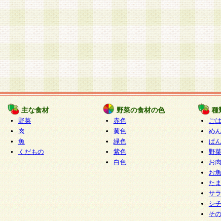
主な食材
野菜の食材の色
種
野菜
赤色
ご
肉
黄色
め
魚
緑色
ぱ
くだもの
紫色
野
白色
お
お
た
サ
シ
そ