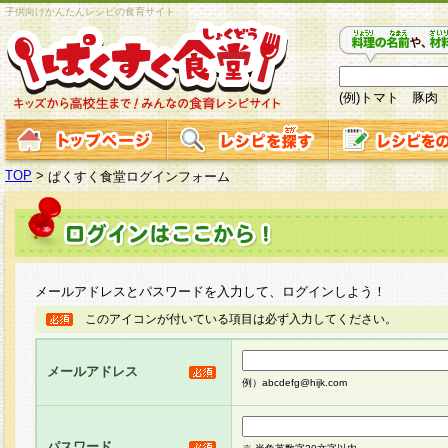
子供向けかんたんレシピの食育サイト
(例)トマト 豚肉
TOP
>
ぱくすく食堂ログインフォーム
メールアドレスとパスワードを入力して、ログインしよう！
このアイコンが付いている項目は必ず入力してください。
メールアドレス
例）abcdefg@hijk.com
パスワード