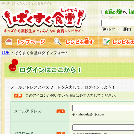
子供向けかんたんレシピの食育サイト
(例)トマト 豚肉
TOP
>
ぱくすく食堂ログインフォーム
メールアドレスとパスワードを入力して、ログインしよう！
このアイコンが付いている項目は必ず入力してください。
メールアドレス
例）abcdefg@hijk.com
パスワード