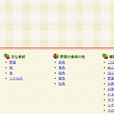
主な食材
野菜の食材の色
種
野菜
赤色
ご
肉
黄色
め
魚
緑色
ぱ
くだもの
紫色
野
白色
お
お
た
サ
シ
そ