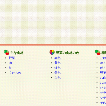
主な食材
野菜の食材の色
種
野菜
赤色
ご
肉
黄色
め
魚
緑色
ぱ
くだもの
紫色
野
白色
お
お
た
サ
シ
そ