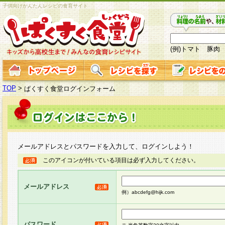
子供向けかんたんレシピの食育サイト
(例)トマト 豚肉
TOP
>
ぱくすく食堂ログインフォーム
メールアドレスとパスワードを入力して、ログインしよう！
このアイコンが付いている項目は必ず入力してください。
メールアドレス
例）abcdefg@hijk.com
パスワード