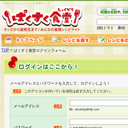
子供向けかんたんレシピの食育サイト
(例)トマト 豚肉
TOP
>
ぱくすく食堂ログインフォーム
メールアドレスとパスワードを入力して、ログインしよう！
このアイコンが付いている項目は必ず入力してください。
メールアドレス
例）abcdefg@hijk.com
パスワード