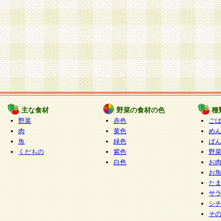
主な食材
野菜の食材の色
種
野菜
赤色
ご
肉
黄色
め
魚
緑色
ぱ
くだもの
紫色
野
白色
お
お
た
サ
シ
そ