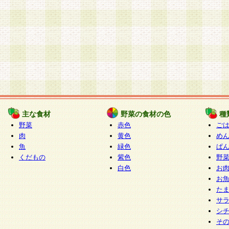
主な食材
野菜の食材の色
種
野菜
赤色
ご
肉
黄色
め
魚
緑色
ぱ
くだもの
紫色
野
白色
お
お
た
サ
シ
そ