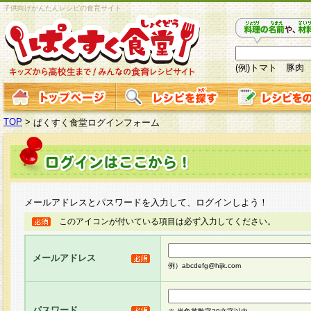
子供向けかんたんレシピの食育サイト
(例)トマト 豚肉
TOP
>
ぱくすく食堂ログインフォーム
メールアドレスとパスワードを入力して、ログインしよう！
このアイコンが付いている項目は必ず入力してください。
メールアドレス
例）abcdefg@hijk.com
パスワード