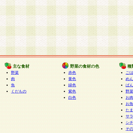
主な食材
野菜の食材の色
種
野菜
赤色
ご
肉
黄色
め
魚
緑色
ぱ
くだもの
紫色
野
白色
お
お
た
サ
シ
そ