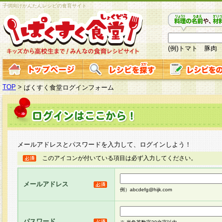
子供向けかんたんレシピの食育サイト
(例)トマト 豚肉
TOP
>
ぱくすく食堂ログインフォーム
メールアドレスとパスワードを入力して、ログインしよう！
このアイコンが付いている項目は必ず入力してください。
メールアドレス
例）abcdefg@hijk.com
パスワード