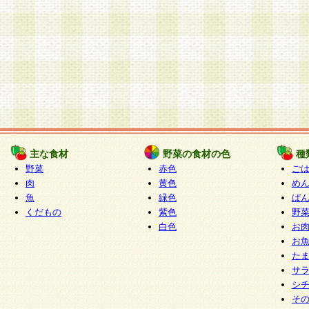
主な食材
野菜の食材の色
種
野菜
赤色
ご
肉
黄色
め
魚
緑色
ぱ
くだもの
紫色
野
白色
お
お
た
サ
シ
そ