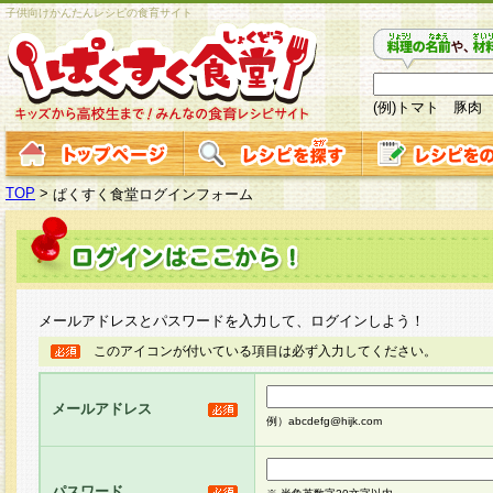
子供向けかんたんレシピの食育サイト
(例)トマト 豚肉
TOP
>
ぱくすく食堂ログインフォーム
メールアドレスとパスワードを入力して、ログインしよう！
このアイコンが付いている項目は必ず入力してください。
メールアドレス
例）abcdefg@hijk.com
パスワード