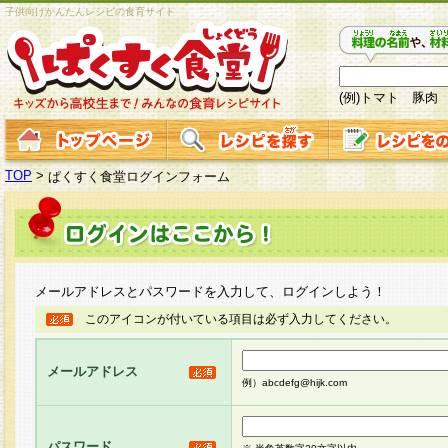
子供向けかんたんレシピの食育サイト
(例)トマト 豚肉
TOP
>
ぱくすく食堂ログインフォーム
メールアドレスとパスワードを入力して、ログインしよう！
このアイコンが付いている項目は必ず入力してください。
メールアドレス
例）abcdefg@hijk.com
パスワード