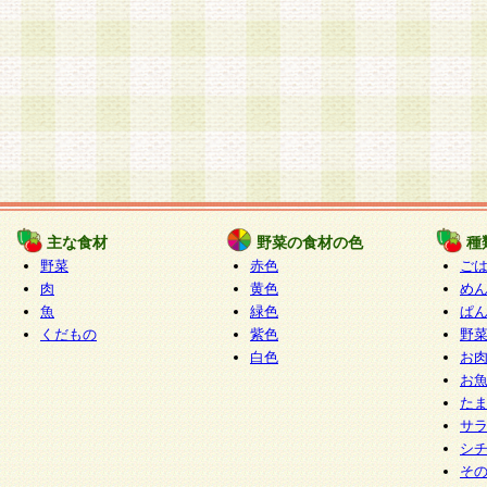
主な食材
野菜の食材の色
種
野菜
赤色
ご
肉
黄色
め
魚
緑色
ぱ
くだもの
紫色
野
白色
お
お
た
サ
シ
そ