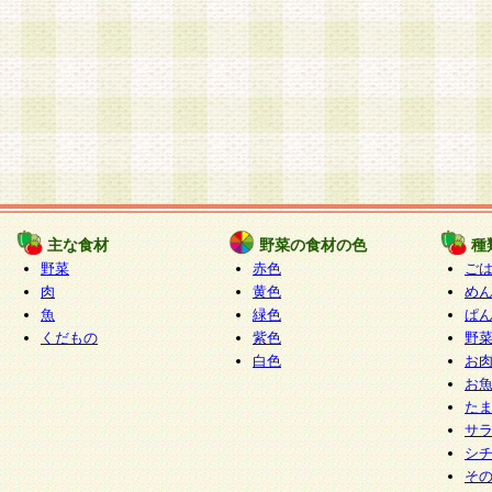
主な食材
野菜の食材の色
種
野菜
赤色
ご
肉
黄色
め
魚
緑色
ぱ
くだもの
紫色
野
白色
お
お
た
サ
シ
そ