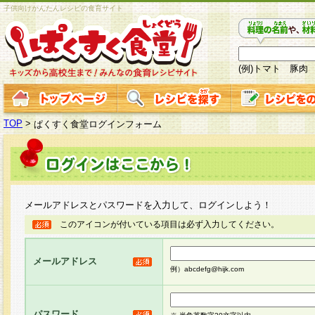
子供向けかんたんレシピの食育サイト
(例)トマト 豚肉
TOP
>
ぱくすく食堂ログインフォーム
メールアドレスとパスワードを入力して、ログインしよう！
このアイコンが付いている項目は必ず入力してください。
メールアドレス
例）abcdefg@hijk.com
パスワード