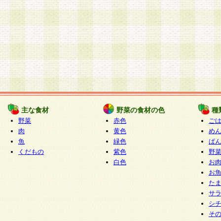
主な食材
野菜の食材の色
種
野菜
赤色
ご
肉
黄色
め
魚
緑色
ぱ
くだもの
紫色
野
白色
お
お
た
サ
シ
そ