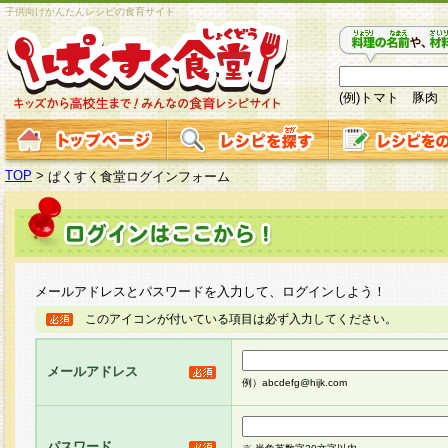
子供向けかんたんレシピの食育サイト
(例)トマト 豚肉
TOP
>
ぱくすく食堂ログインフォーム
メールアドレスとパスワードを入力して、ログインしよう！
このアイコンが付いている項目は必ず入力してください。
メールアドレス
例）abcdefg@hijk.com
パスワード