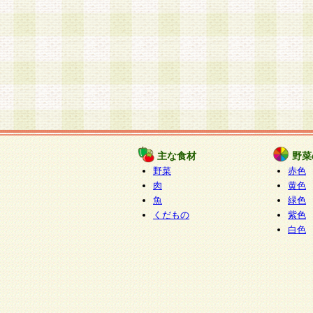
主な食材
野菜
野菜
赤色
肉
黄色
魚
緑色
くだもの
紫色
白色