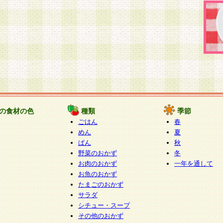
の食材の色
種類
季節
ごはん
春
めん
夏
ぱん
秋
野菜のおかず
冬
お肉のおかず
一年を通して
お魚のおかず
たまごのおかず
サラダ
シチュー・スープ
その他のおかず