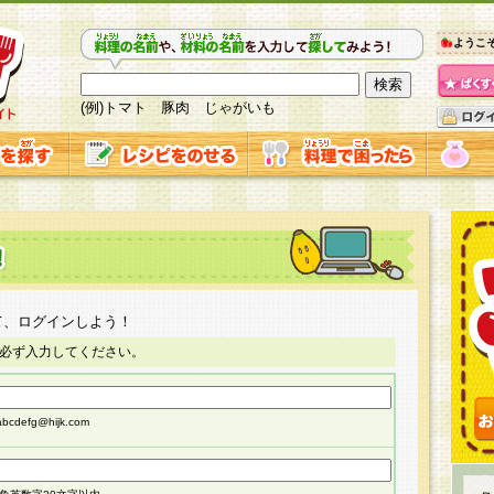
ようこ
(例)トマト 豚肉 じゃがいも
て、ログインしよう！
必ず入力してください。
cdefg@hijk.com