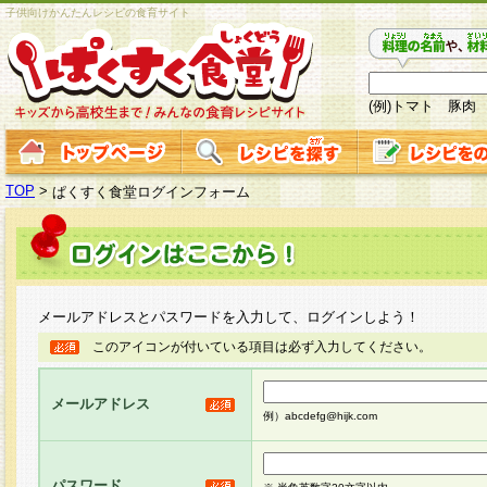
子供向けかんたんレシピの食育サイト
(例)トマト 豚肉
TOP
>
ぱくすく食堂ログインフォーム
メールアドレスとパスワードを入力して、ログインしよう！
このアイコンが付いている項目は必ず入力してください。
メールアドレス
例）abcdefg@hijk.com
パスワード