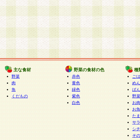
主な食材
野菜の食材の色
種
野菜
赤色
ご
肉
黄色
め
魚
緑色
ぱ
くだもの
紫色
野
白色
お
お
た
サ
シ
そ