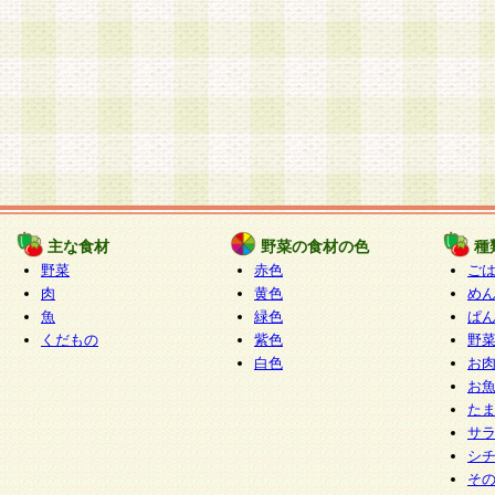
主な食材
野菜の食材の色
種
野菜
赤色
ご
肉
黄色
め
魚
緑色
ぱ
くだもの
紫色
野
白色
お
お
た
サ
シ
そ