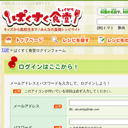
子供向けかんたんレシピの食育サイト
(例)トマト 豚肉
TOP
>
ぱくすく食堂ログインフォーム
メールアドレスとパスワードを入力して、ログインしよう！
このアイコンが付いている項目は必ず入力してください。
メールアドレス
例）abcdefg@hijk.com
パスワード