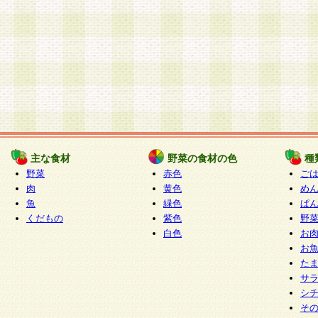
主な食材
野菜の食材の色
種
野菜
赤色
ご
肉
黄色
め
魚
緑色
ぱ
くだもの
紫色
野
白色
お
お
た
サ
シ
そ