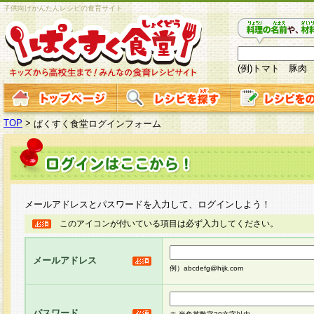
子供向けかんたんレシピの食育サイト
(例)トマト 豚肉
TOP
>
ぱくすく食堂ログインフォーム
メールアドレスとパスワードを入力して、ログインしよう！
このアイコンが付いている項目は必ず入力してください。
メールアドレス
例）abcdefg@hijk.com
パスワード