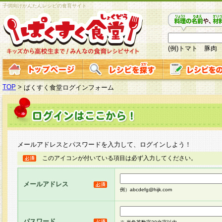
子供向けかんたんレシピの食育サイト
(例)トマト 豚肉
TOP
>
ぱくすく食堂ログインフォーム
メールアドレスとパスワードを入力して、ログインしよう！
このアイコンが付いている項目は必ず入力してください。
メールアドレス
例）abcdefg@hijk.com
パスワード