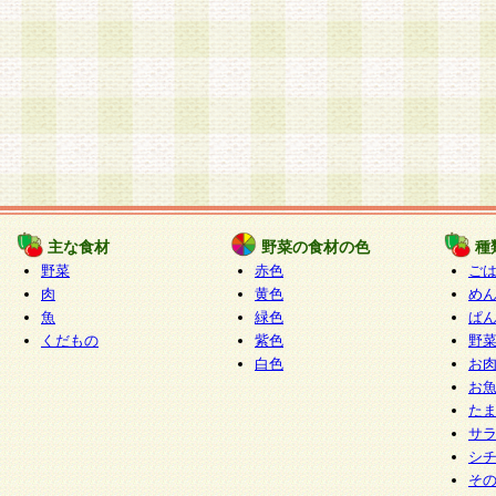
主な食材
野菜の食材の色
種
野菜
赤色
ご
肉
黄色
め
魚
緑色
ぱ
くだもの
紫色
野
白色
お
お
た
サ
シ
そ