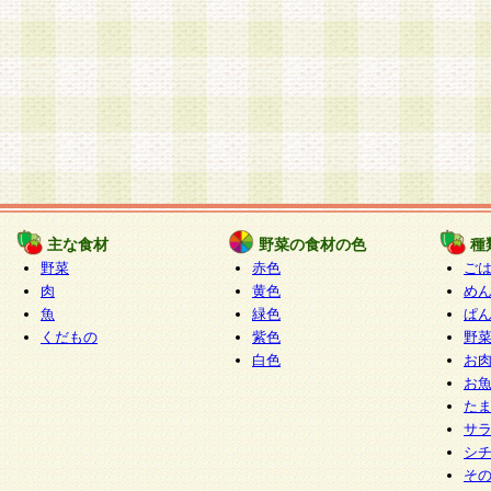
主な食材
野菜の食材の色
種
野菜
赤色
ご
肉
黄色
め
魚
緑色
ぱ
くだもの
紫色
野
白色
お
お
た
サ
シ
そ