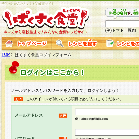
子供向けかんたんレシピの食育サイト
(例)トマト 豚肉
TOP
>
ぱくすく食堂ログインフォーム
メールアドレスとパスワードを入力して、ログインしよう！
このアイコンが付いている項目は必ず入力してください。
メールアドレス
例）abcdefg@hijk.com
パスワード