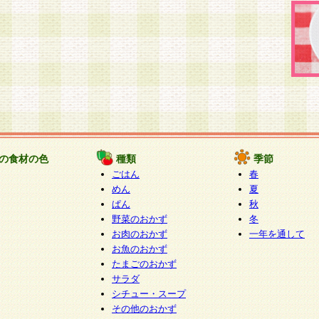
の食材の色
種類
季節
ごはん
春
めん
夏
ぱん
秋
野菜のおかず
冬
お肉のおかず
一年を通して
お魚のおかず
たまごのおかず
サラダ
シチュー・スープ
その他のおかず