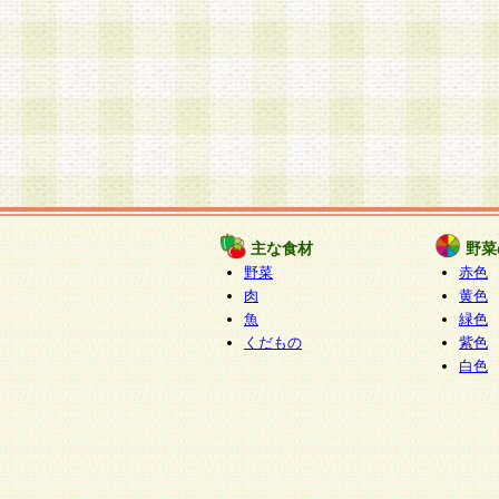
主な食材
野菜
野菜
赤色
肉
黄色
魚
緑色
くだもの
紫色
白色