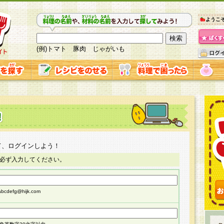
ようこ
(例)トマト 豚肉 じゃがいも
て、ログインしよう！
必ず入力してください。
cdefg@hijk.com