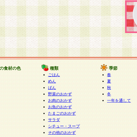
の食材の色
種類
季節
ごはん
春
めん
夏
ぱん
秋
野菜のおかず
冬
お肉のおかず
一年を通して
お魚のおかず
たまごのおかず
サラダ
シチュー・スープ
その他のおかず