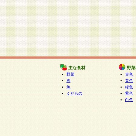
主な食材
野菜
野菜
赤色
肉
黄色
魚
緑色
くだもの
紫色
白色