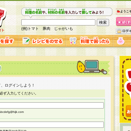
ようこ
(例)トマト 豚肉 じゃがいも
て、ログインしよう！
必ず入力してください。
cdefg@hijk.com