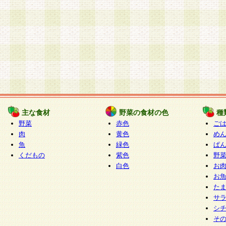
主な食材
野菜の食材の色
種
野菜
赤色
ご
肉
黄色
め
魚
緑色
ぱ
くだもの
紫色
野
白色
お
お
た
サ
シ
そ