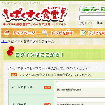
子供向けかんたんレシピの食育サイト
(例)トマト 豚肉
TOP
>
ぱくすく食堂ログインフォーム
メールアドレスとパスワードを入力して、ログインしよう！
このアイコンが付いている項目は必ず入力してください。
メールアドレス
例）abcdefg@hijk.com
パスワード