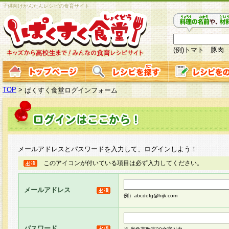
子供向けかんたんレシピの食育サイト
(例)トマト 豚肉
TOP
>
ぱくすく食堂ログインフォーム
メールアドレスとパスワードを入力して、ログインしよう！
このアイコンが付いている項目は必ず入力してください。
メールアドレス
例）abcdefg@hijk.com
パスワード