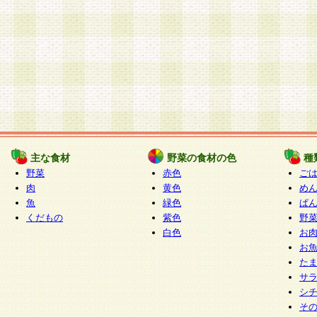
主な食材
野菜の食材の色
種
野菜
赤色
ご
肉
黄色
め
魚
緑色
ぱ
くだもの
紫色
野
白色
お
お
た
サ
シ
そ