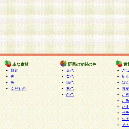
主な食材
野菜の食材の色
種
野菜
赤色
ご
肉
黄色
め
魚
緑色
ぱ
くだもの
紫色
野
白色
お
お
た
サ
シ
そ