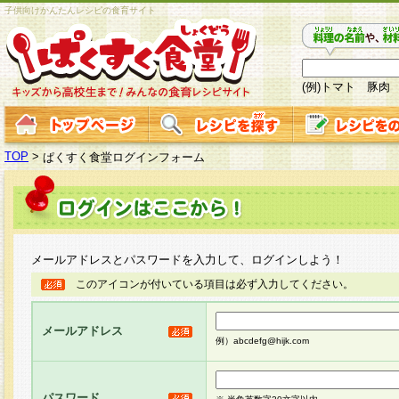
子供向けかんたんレシピの食育サイト
(例)トマト 豚肉
TOP
>
ぱくすく食堂ログインフォーム
メールアドレスとパスワードを入力して、ログインしよう！
このアイコンが付いている項目は必ず入力してください。
メールアドレス
例）abcdefg@hijk.com
パスワード