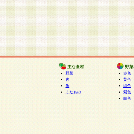
主な食材
野菜
野菜
赤色
肉
黄色
魚
緑色
くだもの
紫色
白色