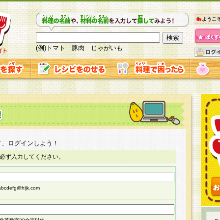
ようこ
(例)トマト 豚肉 じゃがいも
て、ログインしよう！
必ず入力してください。
cdefg@hijk.com