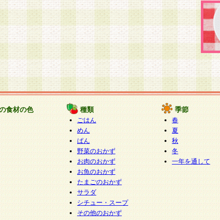
の食材の色
種類
季節
ごはん
春
めん
夏
ぱん
秋
野菜のおかず
冬
お肉のおかず
一年を通して
お魚のおかず
たまごのおかず
サラダ
シチュー・スープ
その他のおかず