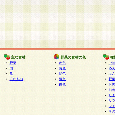
主な食材
野菜の食材の色
種
野菜
赤色
ご
肉
黄色
め
魚
緑色
ぱ
くだもの
紫色
野
白色
お
お
た
サ
シ
そ