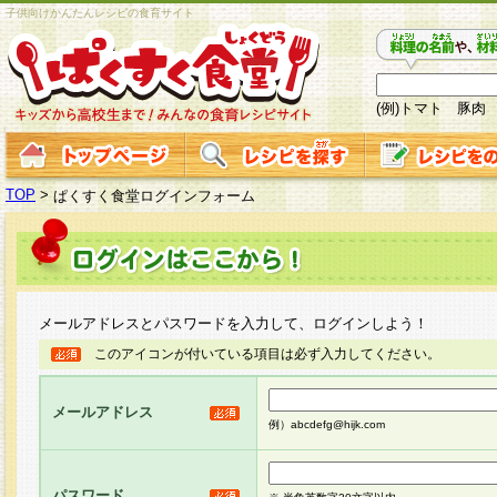
子供向けかんたんレシピの食育サイト
(例)トマト 豚肉
TOP
>
ぱくすく食堂ログインフォーム
メールアドレスとパスワードを入力して、ログインしよう！
このアイコンが付いている項目は必ず入力してください。
メールアドレス
例）abcdefg@hijk.com
パスワード