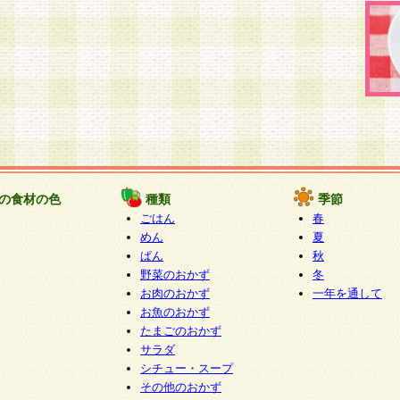
の食材の色
種類
季節
ごはん
春
めん
夏
ぱん
秋
野菜のおかず
冬
お肉のおかず
一年を通して
お魚のおかず
たまごのおかず
サラダ
シチュー・スープ
その他のおかず