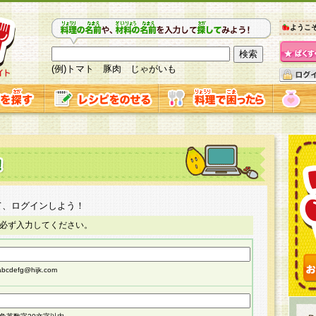
ようこ
(例)トマト 豚肉 じゃがいも
て、ログインしよう！
必ず入力してください。
cdefg@hijk.com