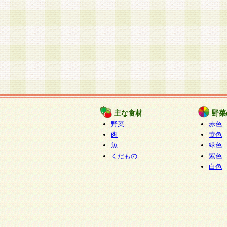
主な食材
野菜
野菜
赤色
肉
黄色
魚
緑色
くだもの
紫色
白色