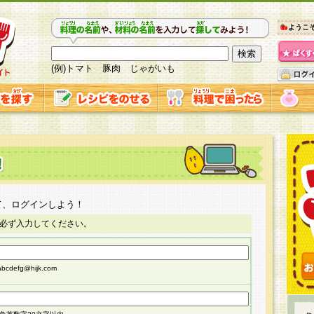
ようこ
(例)トマト 豚肉 じゃがいも
て、ログインしよう！
必ず入力してください。
cdefg@hijk.com