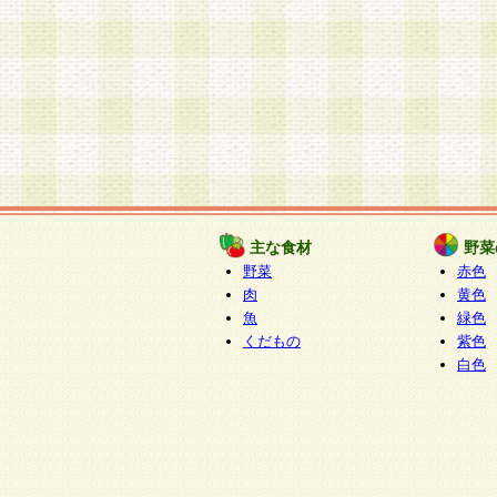
主な食材
野菜
野菜
赤色
肉
黄色
魚
緑色
くだもの
紫色
白色