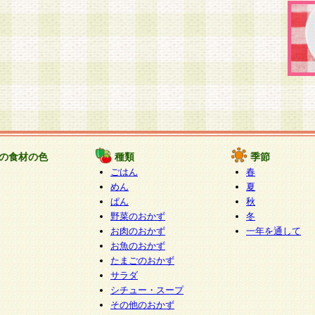
の食材の色
種類
季節
ごはん
春
めん
夏
ぱん
秋
野菜のおかず
冬
お肉のおかず
一年を通して
お魚のおかず
たまごのおかず
サラダ
シチュー・スープ
その他のおかず