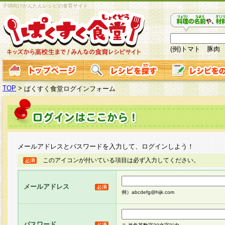
子供向けかんたんレシピの食育サイト
(例)トマト 豚肉
TOP
>
ぱくすく食堂ログインフォーム
メールアドレスとパスワードを入力して、ログインしよう！
このアイコンが付いている項目は必ず入力してください。
メールアドレス
例）abcdefg@hijk.com
パスワード