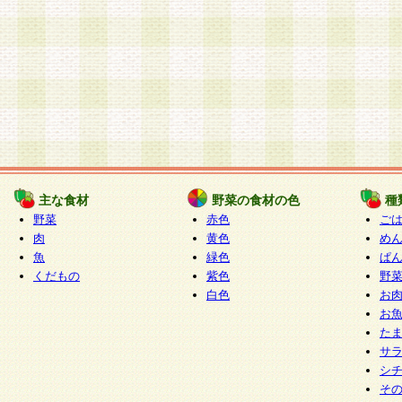
主な食材
野菜の食材の色
種
野菜
赤色
ご
肉
黄色
め
魚
緑色
ぱ
くだもの
紫色
野
白色
お
お
た
サ
シ
そ