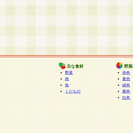
主な食材
野菜
野菜
赤色
肉
黄色
魚
緑色
くだもの
紫色
白色