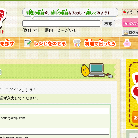
ようこ
(例)トマト 豚肉 じゃがいも
て、ログインしよう！
必ず入力してください。
cdefg@hijk.com