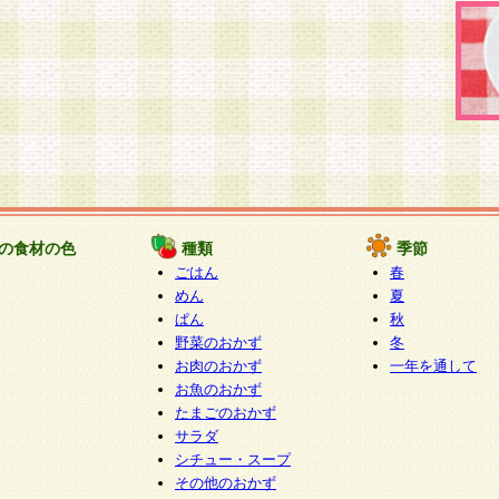
の食材の色
種類
季節
ごはん
春
めん
夏
ぱん
秋
野菜のおかず
冬
お肉のおかず
一年を通して
お魚のおかず
たまごのおかず
サラダ
シチュー・スープ
その他のおかず