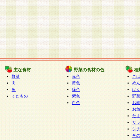
主な食材
野菜の食材の色
種
野菜
赤色
ご
肉
黄色
め
魚
緑色
ぱ
くだもの
紫色
野
白色
お
お
た
サ
シ
そ