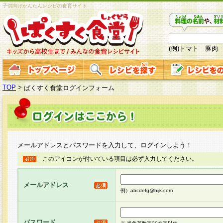
子供向けかんたんレシピの食育サイト
(例)トマト 豚肉
TOP
>
ぱくすく食堂ログインフォーム
メールアドレスとパスワードを入力して、ログインしよう！
このアイコンが付いている項目は必ず入力してください。
メールアドレス
例）abcdefg@hijk.com
パスワード