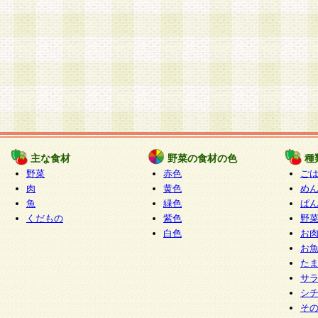
主な食材
野菜の食材の色
種
野菜
赤色
ご
肉
黄色
め
魚
緑色
ぱ
くだもの
紫色
野
白色
お
お
た
サ
シ
そ