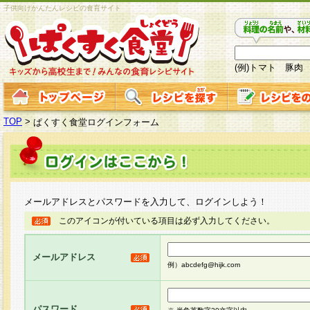
子供向けかんたんレシピの食育サイト
(例)トマト 豚肉
TOP
>
ぱくすく食堂ログインフォーム
メールアドレスとパスワードを入力して、ログインしよう！
このアイコンが付いている項目は必ず入力してください。
メールアドレス
例）abcdefg@hijk.com
パスワード