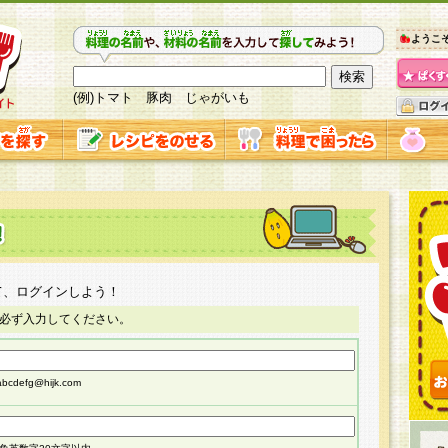
ようこ
(例)トマト 豚肉 じゃがいも
て、ログインしよう！
必ず入力してください。
cdefg@hijk.com