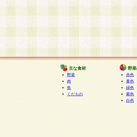
主な食材
野菜
野菜
赤色
肉
黄色
魚
緑色
くだもの
紫色
白色