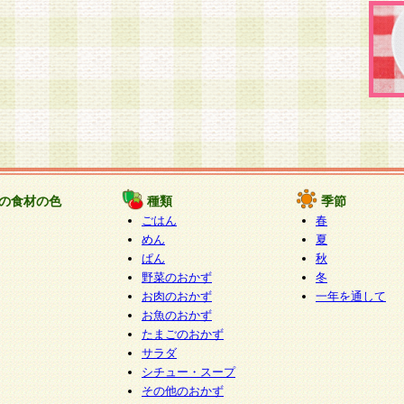
の食材の色
種類
季節
ごはん
春
めん
夏
ぱん
秋
野菜のおかず
冬
お肉のおかず
一年を通して
お魚のおかず
たまごのおかず
サラダ
シチュー・スープ
その他のおかず