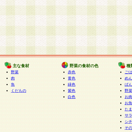
主な食材
野菜の食材の色
種
野菜
赤色
ご
肉
黄色
め
魚
緑色
ぱ
くだもの
紫色
野
白色
お
お
た
サ
シ
そ