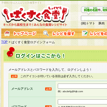
子供向けかんたんレシピの食育サイト
(例)トマト 豚肉
TOP
>
ぱくすく食堂ログインフォーム
メールアドレスとパスワードを入力して、ログインしよう！
このアイコンが付いている項目は必ず入力してください。
メールアドレス
例）abcdefg@hijk.com
パスワード